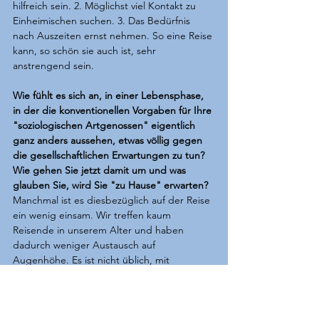
hilfreich sein. 2. Möglichst viel Kontakt zu 
Einheimischen suchen. 3. Das Bedürfnis 
nach Auszeiten ernst nehmen. So eine Reise 
kann, so schön sie auch ist, sehr 
anstrengend sein. 
Wie fühlt es sich an, in einer Lebensphase, 
in der die konventionellen Vorgaben für Ihre 
"soziologischen Artgenossen" eigentlich 
ganz anders aussehen, etwas völlig gegen 
die gesellschaftlichen Erwartungen zu tun? 
Wie gehen Sie jetzt damit um und was 
glauben Sie, wird Sie "zu Hause" erwarten? 
Manchmal ist es diesbezüglich auf der Reise 
ein wenig einsam. Wir treffen kaum 
Reisende in unserem Alter und haben 
dadurch weniger Austausch auf 
Augenhöhe. Es ist nicht üblich, mit 
Mitte/Ende 30 einfach seinen Job zu 
kündigen und los zuziehen. Auch in Cafés, 
auf Fähren oder beim Wandern scheint 