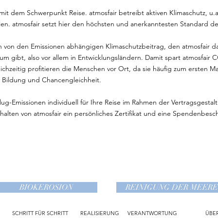
n mit dem Schwerpunkt Reise. atmosfair betreibt aktiven Klimaschutz, u
en. atmosfair setzt hier den höchsten und anerkanntesten Standard 
inen von den Emissionen abhängigen Klimaschutzbeitrag, den atmosfair 
 gibt, also vor allem in Entwicklungsländern. Damit spart atmosfair C
ichzeitig profitieren die Menschen vor Ort, da sie häufig zum ersten 
r Bildung und Chancengleichheit.
lug-Emissionen individuell für Ihre Reise im Rahmen der Vertragsgestaltu
 erhalten von atmosfair ein persönliches Zertifikat und eine Spendenbesc
BIOKEROSION
REINIGUNG DER MEERE
SCHRITT FÜR SCHRITT
REALISIERUNG
VERANTWORTUNG
ÜBE