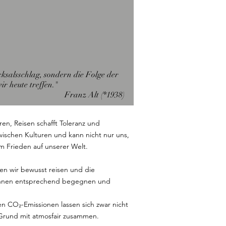
cksalsschlag, sondern die Folge der
ir heute treffen."
Franz Alt (*1938)
en, Reisen schafft Toleranz und
wischen Kulturen und kann nicht nur uns,
m Frieden auf unserer Welt.
nen wir bewusst reisen und die
nd ihnen entsprechend begegnen und
en CO₂-Emissionen lassen sich zwar nicht
Grund mit atmosfair zusammen.