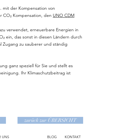
.a. mit der Kompensation von
der CO₂ Kompensation, den
UNO CDM
dazu verwendet, erneuerbare Energien in
O₂ ein, das sonst in diesen Ländern durch
Mal Zugang zu sauberer und ständig
ng ganz speziell für Sie und stellt es
heinigung. Ihr Klimaschutzbeitrag ist
zurück zur ÜBERSICHT
R UNS
BLOG
KONTAKT