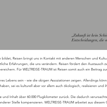
„Zukunft ist kein Schi
Entscheidungen, die w
n bildet, Reisen bringt uns in Kontakt mit anderen Menschen und Kultur
tliche Erfahrungen, die uns verändern. Reisen fördert den Austausch z
ereichern. Für WELTREISE-TRAUM ist Reisen somit auch ein Beitrag zu
seres Lebens sein - wie die obigen Assoziationen zeigen. Allerdings kön
haben, sei es kulturell aber vor allem auch ökologisch, realisieren u
te und Inhalt über 60.000 Flugkilometer zurück. Die dadurch verursacht
nderer Stelle kompensieren. WELTREISE-TRAUM arbeitet aus diesem 