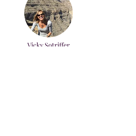
Vicky Sotriffer
Weltreise-Reiseleitung
"Ich war in meinem Leben in 100 Ländern dieser
Erde und immer noch verspüre ich diese
unbeschreibliche Vorfreude vor jeder neuen
Reise. Weil ich weiß, dass ich von anderen
Menschen und Kulturen immer noch so viel
lernen kann. Und überall bin ich mehr mit der
Natur verbunden, als im alltäglichen Leben.
Reisen ist für mich ein perfektes Paket zum
Glücklichsein."
MEHR über das Angebot einer WELTREISE-