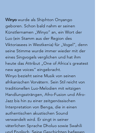
Winyo
 wurde als Shiphton Onyango 
geboren. Schon bald nahm er seinen 
Künstlernamen „Winyo“ an, ein Wort der 
Luo (ein Stamm aus der Region des 
Viktoriasees in Westkenia) für „Vogel“, denn 
seine Stimme wurde immer wieder mit der 
eines Singvogels verglichen und hat ihm 
heute das Attribut „One of Africa's greatest 
new age voices“ eingebracht.
Winyo bezieht seine Musik von seinen 
afrikanischen Vorvätern. Sein Stil reicht von 
traditionellen Luo-Melodien mit witzigen 
Handlungssträngen, Afro-Fusion und Afro-
Jazz bis hin zu einer zeitgenössischen 
Interpretation von Benga, die in einen 
authentischen akustischen Sound 
verwandelt wird. Er singt in seiner 
väterlichen Sprache Dholuo sowie Swahili 
und Englisch. Seine Geschichten befassen 