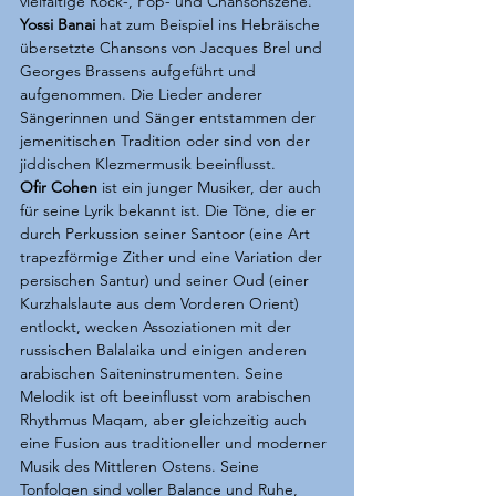
vielfältige Rock-, Pop- und Chansonszene. 
Yossi Banai
 hat zum Beispiel ins Hebräische 
übersetzte Chansons von Jacques Brel und 
Georges Brassens aufgeführt und 
aufgenommen. Die Lieder anderer 
Sängerinnen und Sänger entstammen der 
jemenitischen Tradition oder sind von der 
jiddischen Klezmermusik beeinflusst. 
Ofir Cohen
 ist ein junger Musiker, der auch 
für seine Lyrik bekannt ist. Die Töne, die er 
durch Perkussion seiner Santoor (eine Art 
trapezförmige Zither und eine Variation der 
persischen Santur) und seiner Oud (einer 
Kurzhals
laute
 aus dem Vorderen Orient) 
entlockt, wecken Assoziationen mit der 
russischen Balalaika und einigen anderen 
arabischen Saiteninstrumenten. Seine 
Melodik ist oft beeinflusst vom arabischen 
Rhythmus Maqam, aber gleichzeitig auch 
eine Fusion aus traditioneller und moderner 
Musik des Mittleren Ostens. Seine 
Tonfolgen sind voller Balance und Ruhe, 