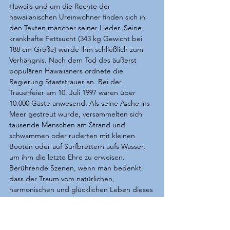
Hawaiis und um die Rechte der 
hawaiianischen Ureinwohner finden sich in 
den Texten mancher seiner Lieder. Seine 
krankhafte Fettsucht (343 kg Gewicht bei 
188 cm Größe) wurde ihm schließlich zum 
Verhängnis. Nach dem Tod des äußerst 
populären Hawaiianers ordnete die 
Regierung Staatstrauer an. Bei der 
Trauerfeier am 10. Juli 1997 waren über 
10.000 Gäste anwesend. Als seine Asche ins 
Meer gestreut wurde, versammelten sich 
tausende Menschen am Strand und 
schwammen oder ruderten mit kleinen 
Booten oder auf Surfbrettern aufs Wasser, 
um ihm die letzte Ehre zu erweisen. 
Berührende Szenen, wenn man bedenkt, 
dass der Traum vom natürlichen, 
harmonischen und glücklichen Leben dieses 
„Gentle Giant“ oder „sanften Riesen“, wie 
er in seiner Heimat genannt wurde, bis 
heute ein Traum geblieben ist. Aber sicher 