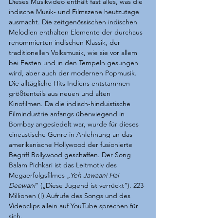
Dieses Musikvideo enthält fast alles, was die 
indische Musik- und Filmszene heutzutage 
ausmacht. Die zeitgenössischen indischen 
Melodien enthalten Elemente der durchaus 
renommierten indischen Klassik, der 
traditionellen Volksmusik, wie sie vor allem 
bei Festen und in den Tempeln gesungen 
wird, aber auch der modernen Popmusik. 
Die alltägliche Hits Indiens entstammen 
größtenteils aus neuen und alten 
Kinofilmen. Da die indisch-hinduistische 
Filmindustrie anfangs überwiegend in 
Bombay angesiedelt war, wurde für dieses 
cineastische Genre in Anlehnung an das 
amerikanische Hollywood der fusionierte 
Begriff Bollywood geschaffen. Der Song 
Balam Pichkari ist das Leitmotiv des 
Megaerfolgsfilmes „
Yeh Jawaani Hai 
Deewani
“ („Diese Jugend ist verrückt“). 223 
Millionen (!) Aufrufe des Songs und des 
Videoclips allein auf YouTube sprechen für 
sich.