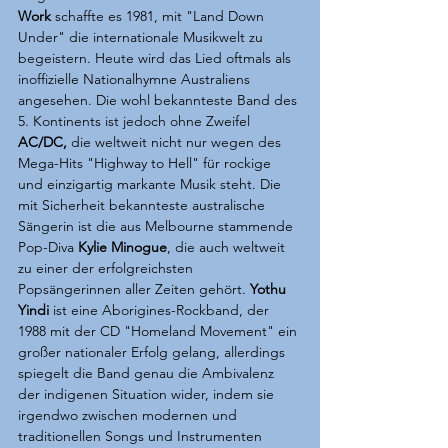
Work
 schaffte es 1981, mit "Land Down 
Under" die internationale Musikwelt zu 
begeistern. Heute wird das Lied oftmals als 
inoffizielle Nationalhymne Australiens 
angesehen. Die wohl bekannteste Band des 
5. Kontinents ist jedoch ohne Zweifel 
AC/DC, 
die weltweit nicht nur wegen des 
Mega-Hits "Highway to Hell" für rockige 
und einzigartig markante Musik steht. Die 
mit Sicherheit bekannteste australische 
Sängerin ist die aus Melbourne stammende 
Pop-Diva 
Kylie Minogue
, die auch weltweit 
zu einer der erfolgreichsten 
Popsängerinnen aller Zeiten gehört. 
Yothu 
Yindi
 ist eine Aborigines-Rockband, der 
1988 mit der CD "Homeland Movement" ein 
großer nationaler Erfolg gelang, allerdings 
spiegelt die Band genau die Ambivalenz 
der indigenen Situation wider, indem sie 
irgendwo zwischen modernen und 
traditionellen Songs und Instrumenten 