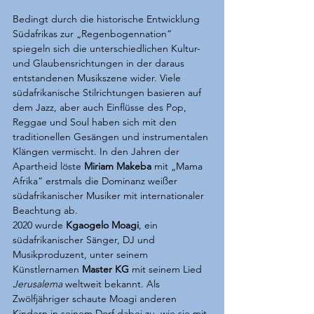
Bedingt durch die historische Entwicklung 
Südafrikas zur „Regenbogennation“ 
spiegeln sich die unterschiedlichen Kultur- 
und Glaubensrichtungen in der daraus 
entstandenen Musikszene wider. Viele 
südafrikanische Stilrichtungen basieren auf 
dem Jazz, aber auch Einflüsse des Pop, 
Reggae und Soul haben sich mit den 
traditionellen Gesängen und instrumentalen 
Klängen vermischt. In den Jahren der 
Apartheid löste 
Miriam Makeba
 mit „Mama 
Afrika“ erstmals die Dominanz weißer 
südafrikanischer Musiker mit internationaler 
Beachtung ab. 
2020 wurde 
Kgaogelo Moagi
, ein 
südafrikanischer Sänger, DJ und 
Musikproduzent, unter seinem 
Künstlernamen 
Master KG
 mit seinem Lied 
Jerusalema
 weltweit bekannt. Als 
Zwölfjähriger schaute Moagi anderen 
Kindern in seinem Dorf dabei zu, wie sie mit 