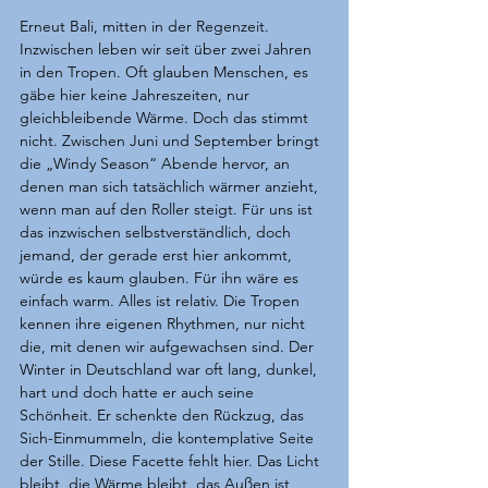
Erneut Bali, mitten in der Regenzeit. 
Inzwischen leben wir seit über zwei Jahren 
in den Tropen. Oft glauben Menschen, es 
gäbe hier keine Jahreszeiten, nur 
gleichbleibende Wärme. Doch das stimmt 
nicht. Zwischen Juni und September bringt 
die „Windy Season“ Abende hervor, an 
denen man sich tatsächlich wärmer anzieht, 
wenn man auf den Roller steigt. Für uns ist 
das inzwischen selbstverständlich, doch 
jemand, der gerade erst hier ankommt, 
würde es kaum glauben. Für ihn wäre es 
einfach warm. Alles ist relativ. Die Tropen 
kennen ihre eigenen Rhythmen, nur nicht 
die, mit denen wir aufgewachsen sind. Der 
Winter in Deutschland war oft lang, dunkel, 
hart und doch hatte er auch seine 
Schönheit. Er schenkte den Rückzug, das 
Sich-Einmummeln, die kontemplative Seite 
der Stille. Diese Facette fehlt hier. Das Licht 
bleibt, die Wärme bleibt, das Außen ist 