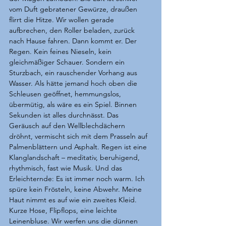
vom Duft gebratener Gewürze, draußen 
flirrt die Hitze. Wir wollen gerade 
aufbrechen, den Roller beladen, zurück 
nach Hause fahren. Dann kommt er. Der 
Regen. Kein feines Nieseln, kein 
gleichmäßiger Schauer. Sondern ein 
Sturzbach, ein rauschender Vorhang aus 
Wasser. Als hätte jemand hoch oben die 
Schleusen geöffnet, hemmungslos, 
übermütig, als wäre es ein Spiel. Binnen 
Sekunden ist alles durchnässt. Das 
Geräusch auf den Wellblechdächern 
dröhnt, vermischt sich mit dem Prasseln auf 
Palmenblättern und Asphalt. Regen ist eine 
Klanglandschaft – meditativ, beruhigend, 
rhythmisch, fast wie Musik. Und das 
Erleichternde: Es ist immer noch warm. Ich 
spüre kein Frösteln, keine Abwehr. Meine 
Haut nimmt es auf wie ein zweites Kleid. 
Kurze Hose, Flipflops, eine leichte 
Leinenbluse. Wir werfen uns die dünnen 