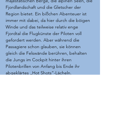
majestätischen Berge, die alpinen Seen, die 
Fjordlandschaft und die Gletscher der 
Region bietet. Ein bißchen Abenteuer ist 
immer mit dabei, da hier durch die böigen 
Winde und das teilweise relativ enge 
Fjordtal die Flugkünste der Piloten voll 
gefordert werden. Aber während die 
Passagiere schon glauben, sie können 
gleich die Felswände berühren, behalten 
die Jungs im Cockpit hinter ihren 
Pilotenbrillen von Anfang bis Ende ihr 
abgeklärtes „Hot Shots“-Lächeln.
https://youtu.be/m2SAQ02aJP8
© Travel-Edition