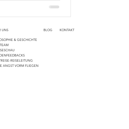
Das Reisen ist eine
 die Dinge auf der Welt,
ir staunen. Haben wir im t
R UNS
BLOG
KONTAKT
OSOPHIE & GESCHICHTE
 TEAM
SSESCHAU
DENFEEDBACKS
REISE-REISELEITUNG
NE ANGST VORM FLIEGEN
-