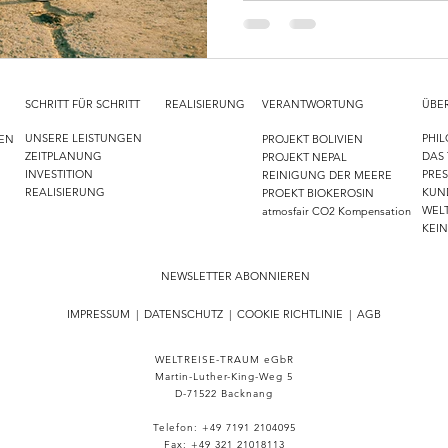
ganzen Tag zu Hause sitzt. 
ständige Erinnerung an all
über die w
SCHRITT FÜR SCHRITT
REALISIERUNG
VERANTWORTUNG
ÜBE
UNSERE LEISTUNGEN
PHIL
NEN
PROJEKT BOLIVIEN
ZEITPLANUNG
DAS
PROJEKT NEPAL
INVESTITION
PRE
N
REINIGUNG DER MEERE
REALISIERUNG
KUN
PROEKT BIOKEROSIN
WELT
atmosfair CO2 Kompensation
KEI
NEWSLETTER ABONNIEREN
------------------------------------------------------------
IMPRESSUM
|
DATENSCHUTZ
|
COOKIE RICHTLINIE
|
AGB
WELTREISE-TRAUM eGbR
Martin-Luther-King-Weg 5
D-71522 Backnang
Telefon: +49 7191 2104095
Fax: +49 321 21018113