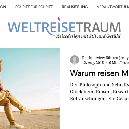
ION
SCHRITT FÜR SCHRITT
REALISIERUNG
VERANTWORTUN
Das Interview führten Jenny
12. Aug. 2015
6 Min. Lesez
Warum reisen M
Der Philosoph und Schrifts
Glück beim Reisen, Erwar
Enttäuschungen. Ein Gespräch. Herr de
warum reisen Menschen? M
in Erinnerung zu rufen, das
und dass die Welt größer,
aufregender ist, als es s