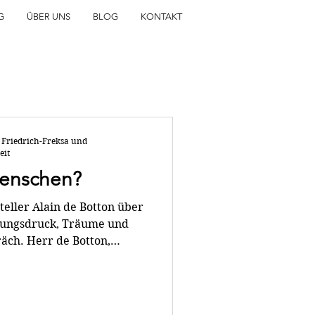
G
ÜBER UNS
BLOG
KONTAKT
 Friedrich-Freksa und
eit
enschen?
teller Alain de Botton über
tungsdruck, Träume und
 Botton,
enschen reisen, um sich
s sie nicht alles wissen
 geheimnisvoller und
cheinen mag, wenn man den