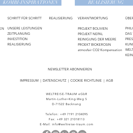
KOMBI-INSPIRATIONEN
REALISIERUNG
SCHRITT FÜR SCHRITT
REALISIERUNG
VERANTWORTUNG
ÜBE
UNSERE LEISTUNGEN
PHIL
NEN
PROJEKT BOLIVIEN
ZEITPLANUNG
DAS
PROJEKT NEPAL
INVESTITION
PRE
N
REINIGUNG DER MEERE
REALISIERUNG
KUN
PROEKT BIOKEROSIN
WELT
atmosfair CO2 Kompensation
KEI
NEWSLETTER ABONNIEREN
------------------------------------------------------------
IMPRESSUM
|
DATENSCHUTZ
|
COOKIE RICHTLINIE
|
AGB
WELTREISE-TRAUM eGbR
Martin-Luther-King-Weg 5
D-71522 Backnang
Telefon: +49 7191 2104095
Fax: +49 321 21018113
E-Mail: info@weltreise-traum.com