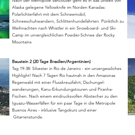
Nach der Metropole Vancouver geht es in das unweit von
Alaska gelegene Yellowknife im Norden Kanadas:
Polarlichterfahrt mit dem Schneemobil,
Schneeschuhwandern, Schlittenhundefahrten. Pünktlich zu
Weihnachten nach Whistler in ein Snowboard- und Ski-
Camp im unvergleichlichen Powder-Schnee der Rocky
Mountains
Baustein 2 (20 Tage Brasilien/Argentinien)
Tag 19-38: Silvester in Rio de Janeiro - ein unvergessliches
Highlight! Nach 7 Tagen Rio hautnah in den Amazonas
Regenwald mit einer Flusskreuzfahrt, Dschungel-
wanderungen, Kanu-Erkundungstouren und Piranha-
Fischen. Nach einem eindrucksvollen Abstecher zu den
Iguazu-Wasserfällen für ein paar Tage in die Metropole
Buenos Aires - inklusive Tangokurs und einer
Gitarrenstunde.