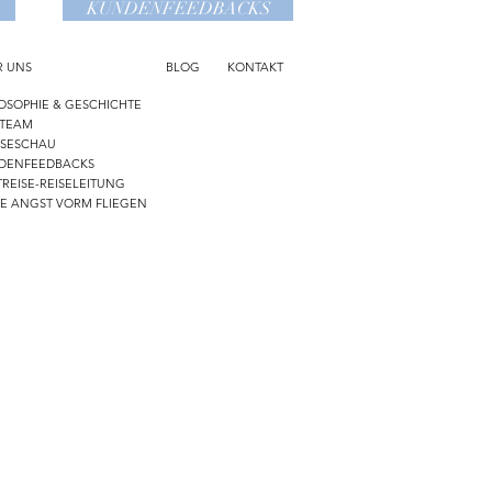
KUNDENFEEDBACKS
R UNS
BLOG
KONTAKT
OSOPHIE & GESCHICHTE
 TEAM
SSESCHAU
DENFEEDBACKS
REISE-REISELEITUNG
NE ANGST VORM FLIEGEN
-