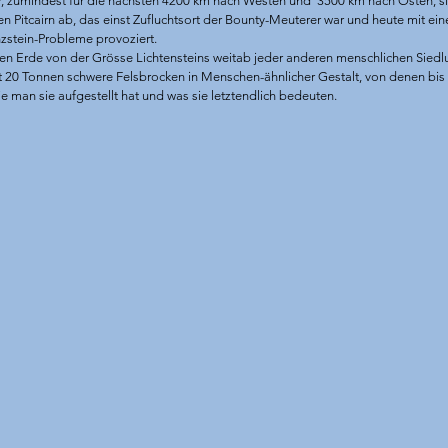
, zumindest für die nächsten 4200 km nach Westen und  3500 km nach Osten, s
 Pitcairn ab, das einst Zufluchtsort der Bounty-Meuterer war und heute mit ein
nzstein-Probleme provoziert.
en Erde von der Grösse Lichtensteins weitab jeder anderen menschlichen Siedl
t 20 Tonnen schwere Felsbrocken in Menschen-ähnlicher Gestalt, von denen bis
wie man sie aufgestellt hat und was sie letztendlich bedeuten.