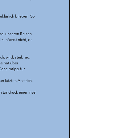
lärlich blieben. So 
bei unseren Reisen 
 zunächst nicht, da 
wild, steil, rau, 
e hat über 
Geheimtipp für 
 letzten Anstrich. 
 Eindruck einer Insel 