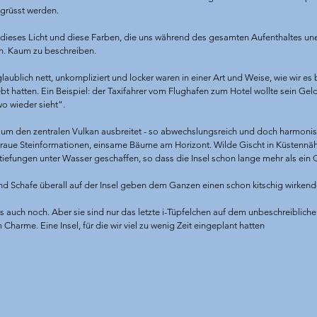
grüsst werden.
eses Licht und diese Farben, die uns während des gesamten Aufenthaltes unerk
rein. Kaum zu beschreiben.
ublich nett, unkompliziert und locker waren in einer Art und Weise, wie wir es 
t hatten. Ein Beispiel: der Taxifahrer vom Flughafen zum Hotel wollte sein Geld
o wieder sieht“.
 um den zentralen Vulkan ausbreitet - so abwechslungsreich und doch harmonisch: 
 graue Steinformationen, einsame Bäume am Horizont. Wilde Gischt in Küstennäh
iefungen unter Wasser geschaffen, so dass die Insel schon lange mehr als ein 
nd Schafe überall auf der Insel geben dem Ganzen einen schon kitschig wirkenden
s auch noch. Aber sie sind nur das letzte i-Tüpfelchen auf dem unbeschreiblichen
 Charme. Eine Insel, für die wir viel zu wenig Zeit eingeplant hatten