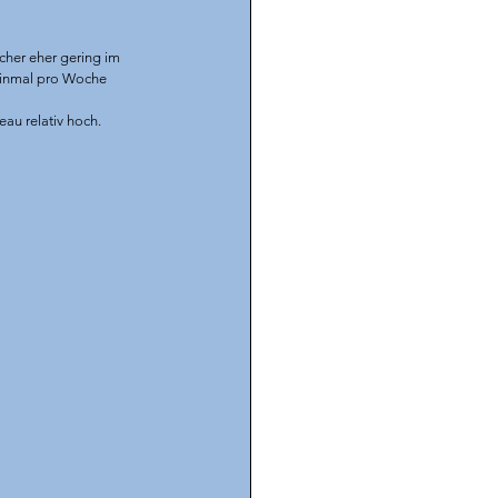
cher eher gering im 
 einmal pro Woche 
au relativ hoch. 