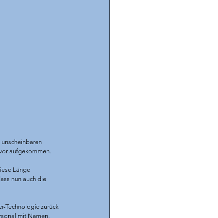
m unscheinbaren 
zuvor aufgekommen.
diese Länge 
ass nun auch die 
r-Technologie zurück 
rsonal mit Namen, 