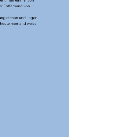
ieht man einmal von 
er Entfernung von 
ung stehen und liegen 
 heute niemand weiss, 