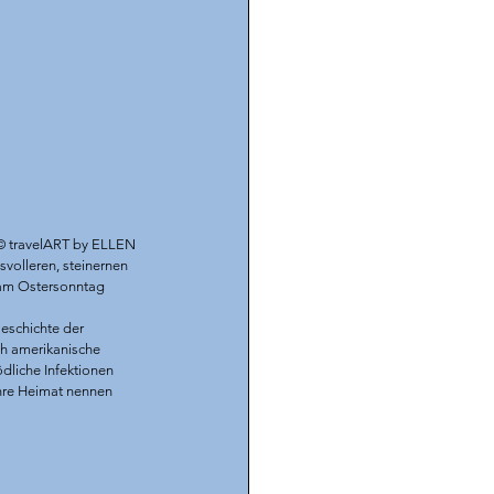
© 
travelART by ELLEN
volleren, steinernen 
 am Ostersonntag 
eschichte der 
ch amerikanische 
dliche Infektionen 
Ihre Heimat nennen 