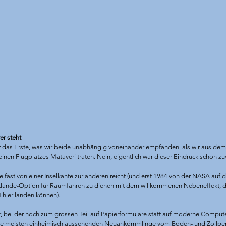
er steht
ar das Erste, was wir beide unabhängig voneinander empfanden, als wir aus de
nen Flugplatzes Mataveri traten. Nein, eigentlich war dieser Eindruck schon 
 fast von einer Inselkante zur anderen reicht (und erst 1984 von der NASA auf 
lande-Option für Raumfähren zu dienen mit dem willkommenen Nebeneffekt, d
hier landen können). 
 bei der noch zum grossen Teil auf Papierformulare statt auf moderne Compute
 die meisten einheimisch aussehenden Neuankömmlinge vom Boden- und Zollpe