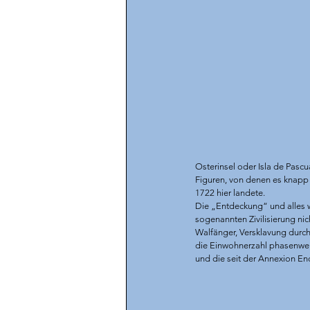
Osterinsel oder Isla de Pasc
Figuren, von denen es knapp 
1722 hier landete. 
Die „Entdeckung“ und alles w
sogenannten Zivilisierung ni
Walfänger, Versklavung durch
die Einwohnerzahl phasenweis
und die seit der Annexion End