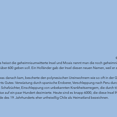
ua heisst die geheimnisumwitterte Insel und Moais nennt man die noch geheimnis
über 600 geben soll. Ein Holländer gab der Insel diesen neuen Namen, weil er
as danach kam, bescherte den polynesischen Ureinwohnern wie so oft in der G
chts Gutes: Verwüstung durch spanische Eroberer, Verschleppung nach Peru dur
 Schafzüchter, Einschleppung von unbekannten Krankheitserregern, die durch tö
e auf ein paar Hundert dezimierte. Heute sind es knapp 6000, die diese Insel 
e des 19. Jahrhunderts eher unfreiwillig Chile als Heimatland bezeichnen.