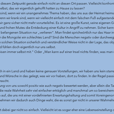
 zu diesem Zeitpunkt gerade einfach nicht an diesen Ort passen. Vielleicht konfron
bst, das wir eigentlich gehofft hatten zu Hause zu lassen? 
sind, wenn wir ein unangenehmes Thema haben, das uns aus der Heimat heimsuc
nn wir krank sind, wenn wir vielleicht einfach mit dem falschen Fuß aufgestande
 ganz sicher nicht mehr vorurteilsfrei. Es ist eine große Kunst, seine eigenen 
 frohen Mutes die Entdeckung einer Kultur in Angriff zu nehmen. Sicher kann 
befangenen Situation nur „verlieren“. Man findet sprichwörtlich nur das Haar in 
r die Mongolei ein schlechtes Land? Sind die Menschen negativ oder durchwe
 in solchen Situation sicherlich und verständlicher Weise nicht in der Lage, das obj
 fühlen doch eigentlich nur uns selbst.
isen immer selbst mit.“ Oder „Man kann auf einer Insel nichts finden, was man 
h in ein Land und haben keine genauen Vorstellungen, wir haben uns kein starr
 und Wünsche in das gelegt, was wir vor haben, dort zu finden. In der Regel pass
ascht. 
ng von uns sowohl positiv wie auch negativ bewertet werden, aber allein die Tat
ie reale Wahrheit sehr viel einfacher erträglich und manchmal um so bereichern
n auf, die uns mit einer vordefinierten Erwartungshaltung und somit Voreingeno
t nehmen wir dadurch auch Dinge wahr, die es sonst gar nicht in unserer Wahrne
t dabei gar nicht so einfach. Vielleicht ist es sogar eher eine Lebenseinstellung 