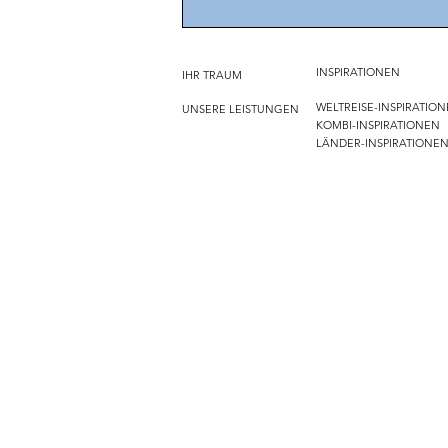
Gepäck auf einer Weltreise –
die Qual der Wahl
INSPIRATIONEN
IHR TRAUM
WELTREISE-INSPIRATIO
UNSERE LEISTUNGEN
KOMBI-INSPIRATIONEN
LÄNDER-INSPIRATIONE