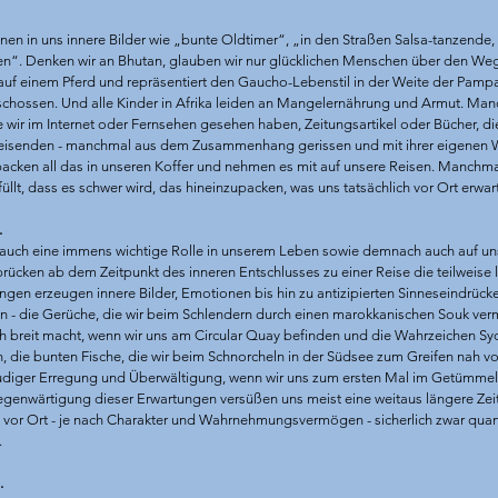
nen in uns innere Bilder wie „bunte Oldtimer“, „in den Straßen Salsa-tanzende,
n“. Denken wir an Bhutan, glauben wir nur glücklichen Menschen über den Weg z
 auf einem Pferd und repräsentiert den Gaucho-Lebenstil in der Weite der Pampa
schossen. Und alle Kinder in Afrika leiden an Mangelernährung und Armut. Man
 wir im Internet oder Fernsehen gesehen haben, Zeitungsartikel oder Bücher, di
 Reisenden - manchmal aus dem Zusammenhang gerissen und mit ihrer eigenen
acken all das in unseren Koffer und nehmen es mit auf unsere Reisen. Manchmal
üllt, dass es schwer wird, das hineinzupacken, was uns tatsächlich vor Ort erwart
 
auch eine immens wichtige Rolle in unserem Leben sowie demnach auch auf uns
rücken ab dem Zeitpunkt des inneren Entschlusses zu einer Reise die teilweise l
tungen erzeugen innere Bilder, Emotionen bis hin zu antizipierten Sinneseindrück
- die Gerüche, die wir beim Schlendern durch einen marokkanischen Souk verm
h breit macht, wenn wir uns am Circular Quay befinden und die Wahrzeichen S
, die bunten Fische, die wir beim Schnorcheln in der Südsee zum Greifen nah v
eudiger Erregung und Überwältigung, wenn wir uns zum ersten Mal im Getümmel
genwärtigung dieser Erwartungen versüßen uns meist eine weitaus längere Zeit
 vor Ort - je nach Charakter und Wahrnehmungsvermögen - sicherlich zwar quanti
 
.