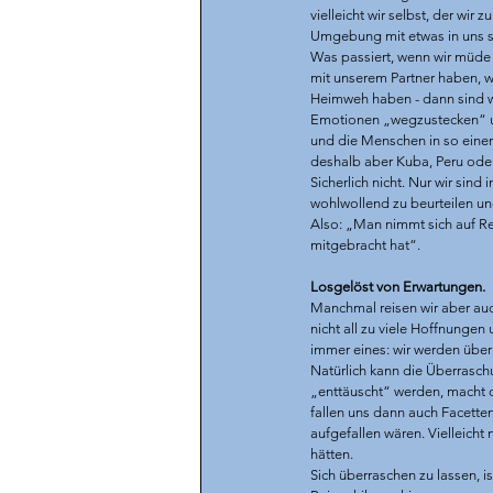
vielleicht wir selbst, der wir
Umgebung mit etwas in uns sel
Was passiert, wenn wir müde 
mit unserem Partner haben, we
Heimweh haben - dann sind wir
Emotionen „wegzustecken“ und
und die Menschen in so einer 
deshalb aber Kuba, Peru ode
Sicherlich nicht. Nur wir sind
wohlwollend zu beurteilen und
Also: „Man nimmt sich auf Re
mitgebracht hat“.
Losgelöst von Erwartungen. 
Manchmal reisen wir aber auc
nicht all zu viele Hoffnungen
immer eines: wir werden überr
Natürlich kann die Überraschu
„enttäuscht“ werden, macht d
fallen uns dann auch Facette
aufgefallen wären. Vielleich
hätten. 
Sich überraschen zu lassen, is