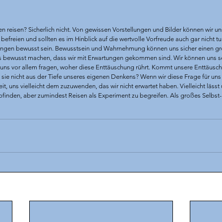
 reisen? Sicherlich nicht. Von gewissen Vorstellungen und Bilder können wir un
befreien und sollten es im Hinblick auf die wertvolle Vorfreude auch gar nicht tun
ungen bewusst sein. Bewusstsein und Wahrnehmung können uns sicher einen gro
s bewusst machen, dass wir mit Erwartungen gekommen sind. Wir können uns sel
 uns vor allem fragen, woher diese Enttäuschung rührt. Kommt unsere Enttäuschu
sie nicht aus der Tiefe unseres eigenen Denkens? Wenn wir diese Frage für un
t, uns vielleicht dem zuzuwenden, das wir nicht erwartet haben. Vielleicht lässt 
inden, aber zumindest Reisen als Experiment zu begreifen. Als großes Selbst-