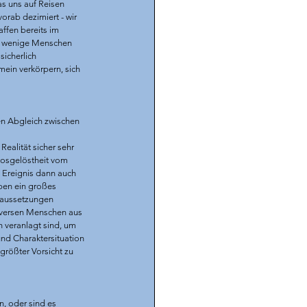
 uns auf Reisen 
orab dezimiert - wir 
ffen bereits im 
für wenige Menschen 
icherlich 
ein verkörpern, sich 
en Abgleich zwischen 
ealität sicher sehr 
Losgelöstheit vom 
s Ereignis dann auch 
ben ein großes 
raussetzungen 
diversen Menschen aus 
 veranlagt sind, um 
d Charaktersituation 
größter Vorsicht zu 
n, oder sind es 