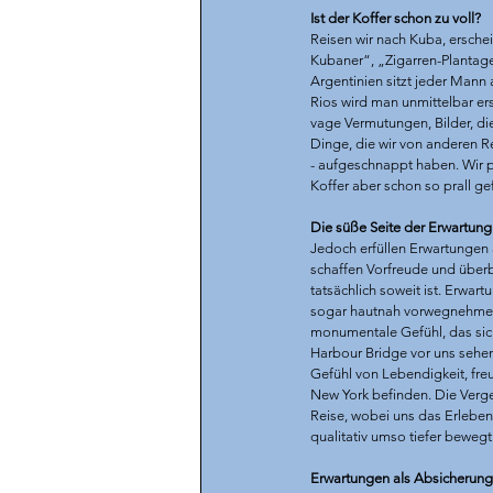
Ist der Koffer schon zu voll?
Reisen wir nach Kuba, erschei
Kubaner“, „Zigarren-Plantage
Argentinien sitzt jeder Mann
Rios wird man unmittelbar er
vage Vermutungen, Bilder, die
Dinge, die wir von anderen
- aufgeschnappt haben. Wir p
Koffer aber schon so prall gef
Die süße Seite der Erwartung.
Jedoch erfüllen Erwartungen 
schaffen Vorfreude und überb
tatsächlich soweit ist. Erwar
sogar hautnah vorwegnehmen 
monumentale Gefühl, das sic
Harbour Bridge vor uns sehen
Gefühl von Lebendigkeit, fr
New York befinden. Die Verge
Reise, wobei uns das Erleben
qualitativ umso tiefer bewegt.
Erwartungen als Absicherung