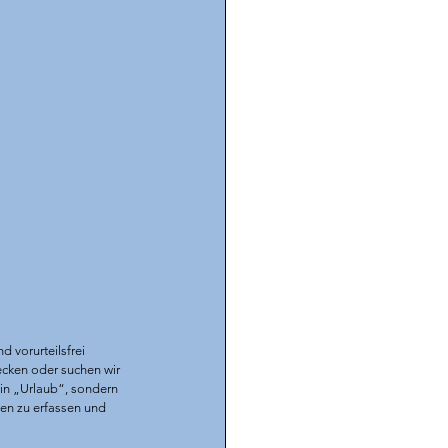
vorurteilsfrei 
ecken oder suchen wir 
ein „Urlaub“, sondern 
en zu erfassen und 