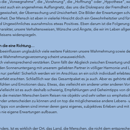
 die „Vorwegnahme“, die „Vorahnung“, die „Hoffnung“ oder „Hypothese“, was
 meist auch ein angenehmes Auffangnetz, das uns die Diskrepanz der Fremdheit v
gewissheit, der Überraschung und Unsicherheit. Die Bilder der Erwartungen scha
erheit. Der Mensch ist eben in vielerlei Hinsicht doch ein Gewohnheitstier und 
 Ungewöhnliches ausnahmslos etwas Positives. Eben darum ist die Folgerung s
harakter, unsere Verhaltensweisen, Wünsche und Ängste, die wir im Leben allgem
 Reisens widerspiegeln. 
in die eine Richtung…
, beeinflussen unglaublich viele weitere Faktoren unsere Wahrnehmung sowie d
ine Wahrnehmungsverzerrung scheint unausweichlich. 
 vielversprechend verstärken. Dann fällt der Abgleich zwischen Erwartung und R
 den Sonnenuntergang mit unserem geliebten Partner in völliger Harmonie und 
nur: perfekt! Sicherlich werden wir im Anschluss an ein solch individuell erlebte
perfekt erachten. Schließlich war das Gesamtpaket es ja auch. Aber es gehörte e
efühlen und Emotionen dazu. Etwas, das vielleicht ein anderer unter anderen Vo
e. Vielleicht ist es auch deshalb schwierig, Empfehlungen und Geheimtipps von 
 die meisten Menschen beim Reisen nie objektiv und sehr selten so emphatisch
er unterscheiden zu können und on top die möglicherweise andere Lebens- un
 Tipps von anderen sind immer deren ganz eigenes, subjektives Erleben und mit 
n nie eigene Erwartungen aufbauen. 
nders. Ist es wirklich der Ort, das Land, die Menschen, die nicht dem entspreche