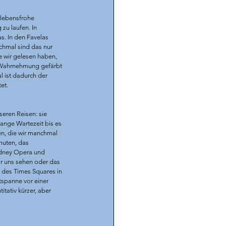
 lebensfrohe 
u laufen. In 
s. In den Favelas 
chmal sind das nur 
e wir gelesen haben, 
 Wahrnehmung gefärbt 
 ist dadurch der 
et. 
eren Reisen: sie 
ange Wartezeit bis es 
en, die wir manchmal 
uten, das 
ydney Opera und 
or uns sehen oder das 
 des Times Squares in 
spanne vor einer 
tativ kürzer, aber 