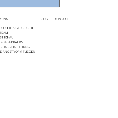
elativität des Regens auf
en
R UNS
BLOG
KONTAKT
OSOPHIE & GESCHICHTE
 TEAM
SSESCHAU
DENFEEDBACKS
REISE-REISELEITUNG
NE ANGST VORM FLIEGEN
-