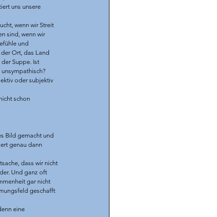
tiert uns unsere 
ht, wenn wir Streit 
n sind, wenn wir 
Gefühle und 
der Ort, das Land 
der Suppe. Ist 
g unsympathisch? 
ektiv oder subjektiv 
nicht schon 
es Bild gemacht und 
iert genau dann 
sache, dass wir nicht 
der. Und ganz oft 
mmenheit gar nicht 
hmungsfeld geschafft 
denn eine 