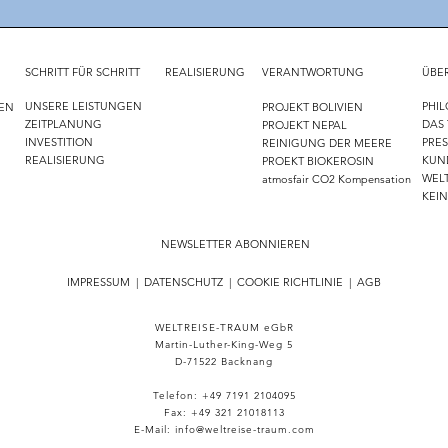
Mauritius – zu schön, um wahr
Die R
zu sein?
Reis
SCHRITT FÜR SCHRITT
REALISIERUNG
VERANTWORTUNG
ÜBE
UNSERE LEISTUNGEN
PHIL
NEN
PROJEKT BOLIVIEN
ZEITPLANUNG
DAS
PROJEKT NEPAL
INVESTITION
PRE
N
REINIGUNG DER MEERE
REALISIERUNG
KUN
PROEKT BIOKEROSIN
WELT
atmosfair CO2 Kompensation
KEI
NEWSLETTER ABONNIEREN
------------------------------------------------------------
IMPRESSUM
|
DATENSCHUTZ
|
COOKIE RICHTLINIE
|
AGB
WELTREISE-TRAUM eGbR
Martin-Luther-King-Weg 5
D-71522 Backnang
Telefon: +49 7191 2104095
Fax: +49 321 21018113
E-Mail: info@weltreise-traum.com