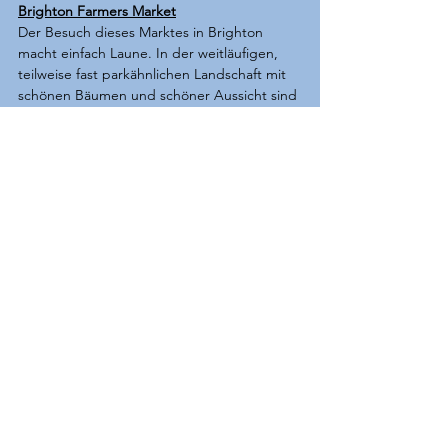
Brighton Farmers Market
Der Besuch dieses Marktes in Brighton 
macht einfach Laune. In der weitläufigen, 
teilweise fast parkähnlichen Landschaft mit 
schönen Bäumen und schöner Aussicht sind 
etliche Bänke und Tische locker verteilt, 
sodass man zu relativ früher Morgenstunde 
(empfehlenswert ist 7 Uhr bis 8:30 Uhr) fast 
immer eine Gelegenheit findet, sich mit 
seinem Kaffee und was immer man dazu 
gewählt hat, irgendwo idyllisch 
niederzulassen. Allerdings fand unser 
Besuch zu Corona-Zeiten statt, sodass der 
Zustrom von Kurzzeit-Touristen sicherlich 
untypisch gering ausfiel. Die Qualität der 
Speisen ist durchaus gut. Die Marktstände 
waren zur erwähnten Zeit nicht wirklich 
zahlreich, aber qualitativ sehenswert. 
Gefehlt hat nur die Live-Musik, aber auch 
das lag womöglich an Corona. Schlendern, 
geniessen und ab und zu zugreifen in 