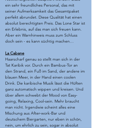
ein sehr freundliches Personal, das mit 
seiner Aufmerksamkeit das Gesamtpaket 
perfekt abrundet. Diese Qualität hat einen 
absolut berechtigten Preis. Das Lone Star ist 
ein Erlebnis, auf das man sich freuen kann. 
Aber ein Warnhinweis muss zum Schluss 
doch sein - es kann süchtig machen…  
La Cabane
Haarscharf genau so stellt man sich in der 
Tat Karibik vor. Durch ein Bambus-Tor an 
den Strand, ein Fuß im Sand, der andere im 
blauen Meer, in der Hand einen coolen 
Drink. Die karibische Musik lässt die Hüften 
ganz automatisch wippen und kreisen. Und 
über allem schwebt der Mood von Easy-
going, Relaxing, Cool-sein. Mehr braucht 
man nicht. Irgendwie scheint alles eine 
Mischung aus After-work-Bar und 
deutschem Biergarten, nur eben in schön, 
nein, um ehrlich zu sein, sogar in absolut 