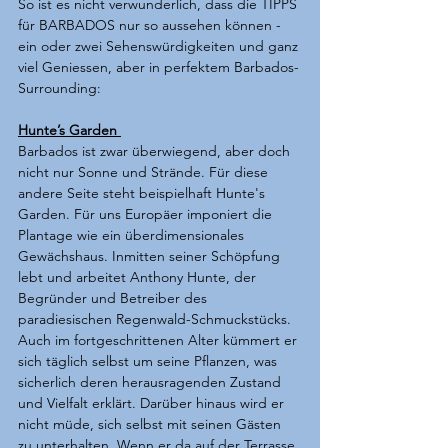
So ist es nicht verwunderlich, dass die TIPPS 
für BARBADOS nur so aussehen können - 
ein oder zwei Sehenswürdigkeiten und ganz 
viel Geniessen, aber in perfektem Barbados-
Surrounding:
Hunte’s Garden
Barbados ist zwar überwiegend, aber doch 
nicht nur Sonne und Strände. Für diese 
andere Seite steht beispielhaft Hunte's 
Garden. Für uns Europäer imponiert die 
Plantage wie ein überdimensionales 
Gewächshaus. Inmitten seiner Schöpfung 
lebt und arbeitet Anthony Hunte, der 
Begründer und Betreiber des 
paradiesischen Regenwald-Schmuckstücks. 
Auch im fortgeschrittenen Alter kümmert er 
sich täglich selbst um seine Pflanzen, was 
sicherlich deren herausragenden Zustand 
und Vielfalt erklärt. Darüber hinaus wird er 
nicht müde, sich selbst mit seinen Gästen 
zu unterhalten. Wenn er da auf der Terrasse 