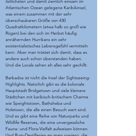
östlichsten und damit ziemlich einsam im 
Atlantischen Ozean gelegene Karibikinsel, 
was einem zusammen mit der sehr 
überschaubaren Größe von 430 
Quadratkilometern (etwa halb so groß wie 
Rügen) bei den sich im Herbst häufig 
annähernden Hurrikans ein sehr 
existentialistisches Lebensgefühl vermitteln 
kann. Aber man tröstet sich damit, dass es 
andere auch schon überstanden haben. 
Und die Locals sehen eh alles sehr gechillt.
Barbados ist nicht die Insel der Sightseeing-
Highlights. Natürlich gibt es die koloniale 
Hauptstadt Bridgetown und viele kleinere 
Städtchen mit karibisch-britischem Charme 
wie Speightstown, Bathsheba und 
Holetown, die alle einen Besuch wert sind. 
Und es gibt eine Reihe von Naturparks und 
Wildlife Reserves, die eine unvergessliche 
Fauna- und Flora-Vielfalt aufweisen können. 
Und Rum-Destillerien en mass sowieso, die 